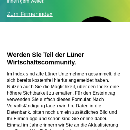
Ihnen gern weiter.
Zum Firmenindex
J
E
T
Z
T
K
S
T
E
N
F
R
A
N
M
E
L
D
E
EI
O
N
Werden Sie Teil der Lüner
Wirtschaftscommunity.
Im Index sind alle Lüner Unternehmen gesammelt, die
sich bereits kostenfrei hierfür angemeldet haben.
Nutzen auch Sie die Möglichkeit, über den Index eine
höhere Sichtbarkeit zu erhalten. Für den Ersteintrag
verwenden Sie einfach dieses Formular. Nach
Vervollständigung laden wir Ihre Daten in die
Datenbank, bitten noch um ein zusätzliches Bild und
Ihr Firmenlogo und schon sind Sie online dabei.
Einmal im Jahr erinnern wir Sie an die Aktualisierung