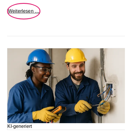
Demokratiekonferenz
Weiterlesen …
der
Partnerschaft
für
Demokratie
Lünen
KI-generiert