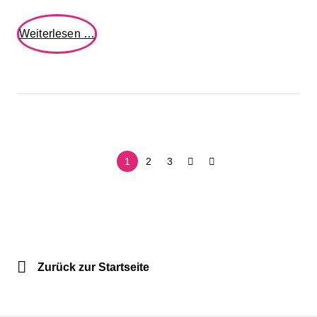
AUFTAKT
Weiterlesen …
Lünen:
Betriebliche
Gesundheit
1
2
3
als
Zukunftsstrategie
Zurück zur Startseite