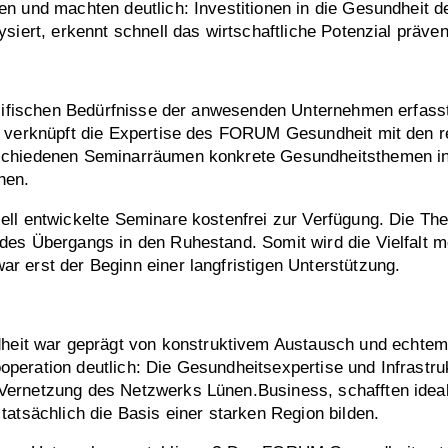
n und machten deutlich: Investitionen in die Gesundheit d
ysiert, erkennt schnell das wirtschaftliche Potenzial präv
e
ezifischen Bedürfnisse der anwesenden Unternehmen erfasst.
z verknüpft die Expertise des FORUM Gesundheit mit den r
schiedenen Seminarräumen konkrete Gesundheitsthemen in
hen.
ll entwickelte Seminare kostenfrei zur Verfügung. Die Th
des Übergangs in den Ruhestand. Somit wird die Vielfalt 
 erst der Beginn einer langfristigen Unterstützung.
t war geprägt von konstruktivem Austausch und echtem 
peration deutlich: Die Gesundheitsexpertise und Infrastr
Vernetzung des Netzwerks Lünen.Business, schafften ideal
atsächlich die Basis einer starken Region bilden.