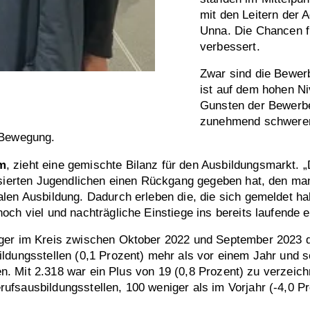
mit den Leitern der 
Unna. Die Chancen f
verbessert.
Zwar sind die Bewer
ist auf dem hohen Ni
Gunsten der Bewerber
zunehmend schwerer,
 Bewegung.
m
, zieht eine gemischte Bilanz für den Ausbildungsmarkt. 
ssierten Jugendlichen einen Rückgang gegeben hat, den ma
len Ausbildung. Dadurch erleben die, die sich gemeldet ha
och viel und nachträgliche Einstiege ins bereits laufende 
ger im Kreis zwischen Oktober 2022 und September 2023 de
ildungsstellen (0,1 Prozent) mehr als vor einem Jahr und 
llen. Mit 2.318 war ein Plus von 19 (0,8 Prozent) zu verze
fsausbildungsstellen, 100 weniger als im Vorjahr (-4,0 Pr