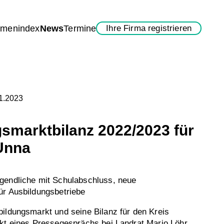
rmenindex
News
Termine
Ihre Firma registrieren
11.2023
smarktbilanz 2022/2023 für
Unna
gendliche mit Schulabschluss, neue
ür Ausbildungsbetriebe
ildungsmarkt und seine Bilanz für den Kreis
nkt eines Pressegesprächs bei Landrat Mario Löhr