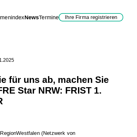
rmenindex
News
Termine
Ihre Firma registrieren
11.2025
e für uns ab, machen Sie
RE Star NRW: FRIST 1.
R
e RegionWestfalen (Netzwerk von