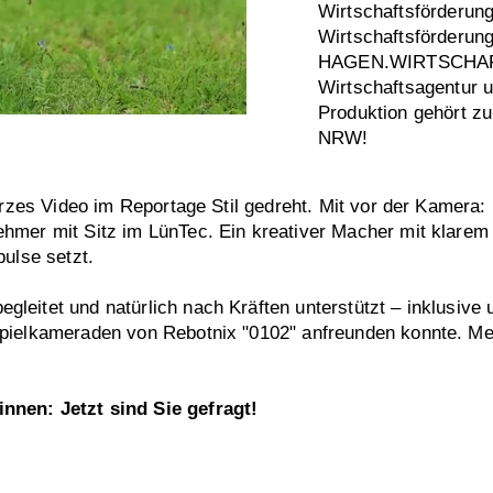
Wirtschaftsförderun
Wirtschaftsförderun
HAGEN.WIRTSCHAF
Wirtschaftsagentur 
Produktion gehört 
NRW!
kurzes Video im Reportage Stil gedreht. Mit vor der Kamera
mer mit Sitz im LünTec. Ein kreativer Macher mit klarem 
ulse setzt.
eitet und natürlich nach Kräften unterstützt – inklusive 
Spielkameraden von Rebotnix "0102" anfreunden konnte. M
nnen: Jetzt sind Sie gefragt!