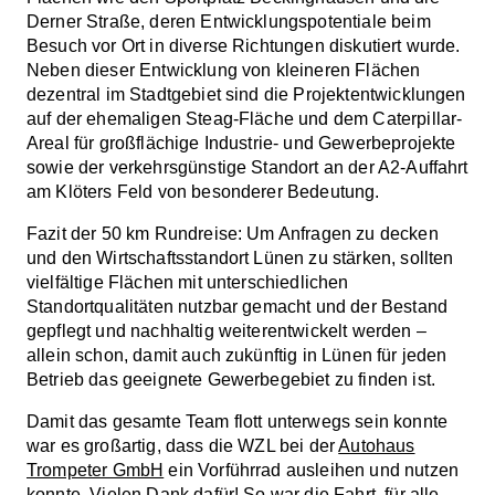
Derner Straße, deren Entwicklungspotentiale beim
Besuch vor Ort in diverse Richtungen diskutiert wurde.
Neben dieser Entwicklung von kleineren Flächen
dezentral im Stadtgebiet sind die Projektentwicklungen
auf der ehemaligen Steag-Fläche und dem Caterpillar-
Areal für großflächige Industrie- und Gewerbeprojekte
sowie der verkehrsgünstige Standort an der A2-Auffahrt
am Klöters Feld von besonderer Bedeutung.
Fazit der 50 km Rundreise: Um Anfragen zu decken
und den Wirtschaftsstandort Lünen zu stärken, sollten
vielfältige Flächen mit unterschiedlichen
Standortqualitäten nutzbar gemacht und der Bestand
gepflegt und nachhaltig weiterentwickelt werden –
allein schon, damit auch zukünftig in Lünen für jeden
Betrieb das geeignete Gewerbegebiet zu finden ist.
Damit das gesamte Team flott unterwegs sein konnte
war es großartig, dass die WZL bei der
Autohaus
Trompeter GmbH
ein Vorführrad ausleihen und nutzen
konnte. Vielen Dank dafür! So war die Fahrt
für alle