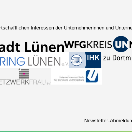
wirtschaftlichen Interessen der Unternehmerinnen und Untern
Navigation
Newsletter-Abmeldu
überspringen