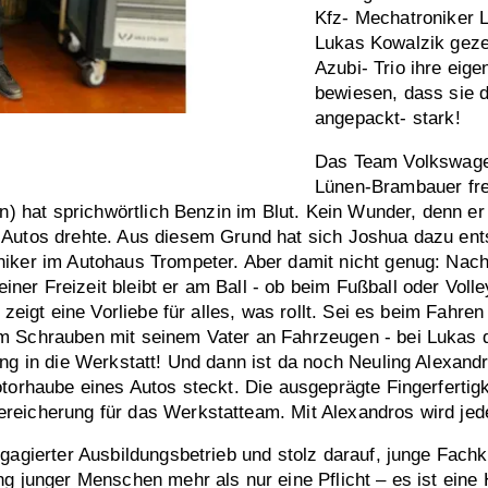
Kfz- Mechatroniker L
Lukas Kowalzik gezei
Azubi- Trio ihre ei
bewiesen, dass sie d
angepackt- stark!
Das Team Volkswagen
Lünen-Brambauer freu
n) hat sprichwörtlich Benzin im Blut. Kein Wunder, denn er 
m Autos drehte. Aus diesem Grund hat sich Joshua dazu en
niker im Autohaus Trompeter. Aber damit nicht genug: Nach
er Freizeit bleibt er am Ball - ob beim Fußball oder Voll
, zeigt eine Vorliebe für alles, was rollt. Sei es beim Fah
m Schrauben mit seinem Vater an Fahrzeugen - bei Lukas d
ng in die Werkstatt! Und dann ist da noch Neuling Alexandr
otorhaube eines Autos steckt. Die ausgeprägte Fingerfertig
reicherung für das Werkstatteam. Mit Alexandros wird jed
ngagierter Ausbildungsbetrieb und stolz darauf, junge Fach
g junger Menschen mehr als nur eine Pflicht – es ist eine