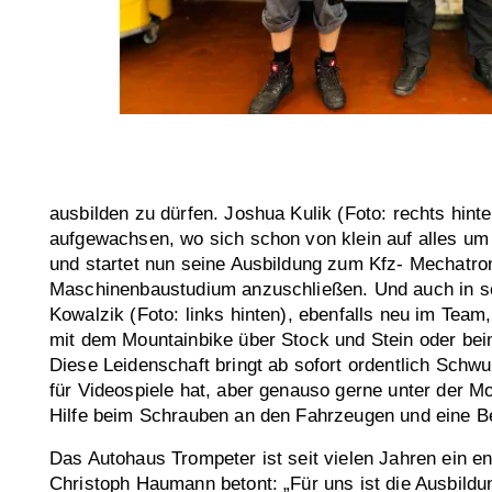
ausbilden zu dürfen. Joshua Kulik (Foto: rechts hinte
aufgewachsen, wo sich schon von klein auf alles u
und startet nun seine Ausbildung zum Kfz- Mechatro
Maschinenbaustudium anzuschließen. Und auch in sein
Kowalzik (Foto: links hinten), ebenfalls neu im Team
mit dem Mountainbike über Stock und Stein oder bei
Diese Leidenschaft bringt ab sofort ordentlich Schwu
für Videospiele hat, aber genauso gerne unter der M
Hilfe beim Schrauben an den Fahrzeugen und eine Be
Das Autohaus Trompeter ist seit vielen Jahren ein e
Christoph Haumann betont: „Für uns ist die Ausbildun