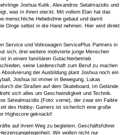
ehrlinge Joshua Kulik, Alexandros Selalmazidis und
gt, was in ihnen steckt. Mit vollem Elan hat das
gene menschliche Hebebühne gebaut und damit
ie Dinge selbst in die Hand nehmen. Hier wird direkt
 Service und Volkswagen ServicePlus Partners in
t sich, drei weitere motivierte junge Menschen
ist in einem familiären Gutachterbetrieb
tschieden, seine Leidenschaft zum Beruf zu machen
 Absolvierung der Ausbildung plant Joshua noch ein
eyball, Joshua ist immer in Bewegung. Lukas
ren durch die Straßen auf dem Skateboard, im Gelände
reht sich alles um Geschwindigkeit und Technik.
os Selealmazidis (Foto: vorne), der zwar ein Faible
keit des Hobby- Gamers ist sicherlich eine große
er Highscore geknackt!
kräfte auf ihrem Weg zu begleiten. Geschäftsführer
 Herzensangelegenheit. Wir wollen nicht nur