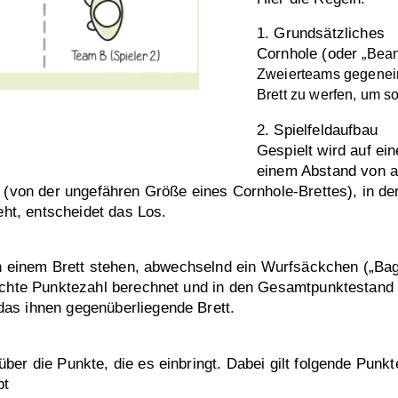
1. Grundsätzliches
Cornhole (oder
„Bean
Zweierteams gegeneina
Brett zu werfen, um s
2. Spielfeldaufbau
Gespielt wird auf ei
einem Abstand von a
 (von der ungefähren Größe eines Cornhole-Brettes), in der
eht, entscheidet das Los.
 an einem Brett stehen, abwechselnd ein Wurfsäckchen („Ba
reichte Punktezahl berechnet und in den Gesamtpunktestan
as ihnen gegenüberliegende Brett.
ber die Punkte, die es einbringt. Dabei gilt folgende Punk
bt