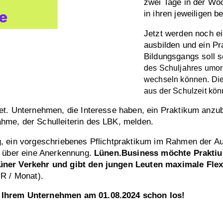
zwei Tage in der Wo
in ihren jeweiligen b
Jetzt werden noch ei
ausbilden und ein P
Bildungsgangs soll s
des Schuljahres
umor
wechseln können. Die
aus der Schulzeit kön
t. Unternehmen, die Interesse haben, ein Praktikum anzubi
hme, der Schulleiterin des LBK, melden.
, ein vorgeschriebenes Pflichtpraktikum im Rahmen der A
n über eine Anerkennung.
Lünen.Business möchte Praktium
üner Verkehr und gibt den jungen Leuten maximale Flexi
UR / Monat).
n Ihrem Unternehmen am 01.08.2024 schon los!