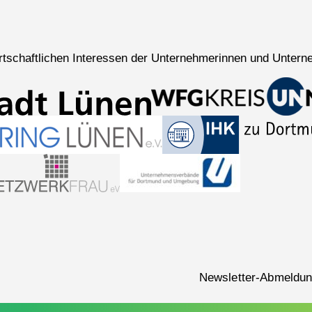
wirtschaftlichen Interessen der Unternehmerinnen und Untern
Navigation
Newsletter-Abmeldu
überspringen