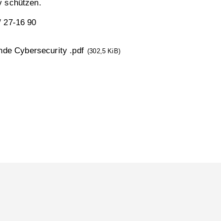
v schützen.
/ 27-16 90
nde Cybersecurity .pdf
(302,5 KiB)