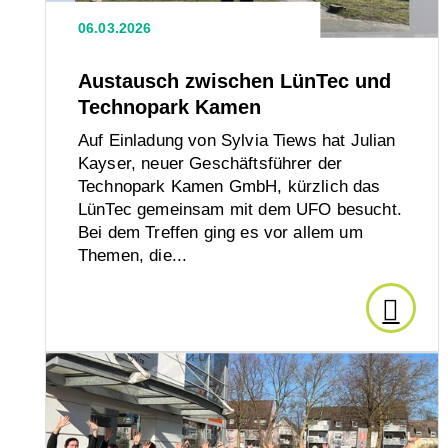
e.V.
Kamen
06.03.2026
präsen
Austausch zwischen LünTec und
Technopark Kamen
seine
Auf Einladung von Sylvia Tiews hat Julian
Arbeit
Kayser, neuer Geschäftsführer der
Technopark Kamen GmbH, kürzlich das
LünTec gemeinsam mit dem UFO besucht.
im
Bei dem Treffen ging es vor allem um
Themen, die...
Landt
Den
NRW
Artikel
Den
Artikel
lesen:
lesen:
Lüner