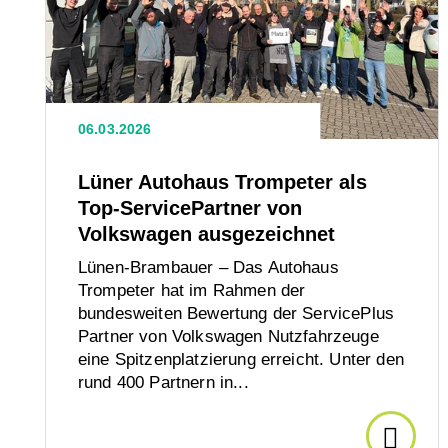
Austa
Autohaus
Trompeter
zwisc
als
Top-
LünTe
ServicePartner
06.03.2026
von
und
Volkswagen
Lüner Autohaus Trompeter als
ausgezeichnet
Top-ServicePartner von
Techn
Volkswagen ausgezeichnet
Kame
Lünen-Brambauer – Das Autohaus
Trompeter hat im Rahmen der
bundesweiten Bewertung der ServicePlus
Partner von Volkswagen Nutzfahrzeuge
eine Spitzenplatzierung erreicht. Unter den
rund 400 Partnern in...
Den