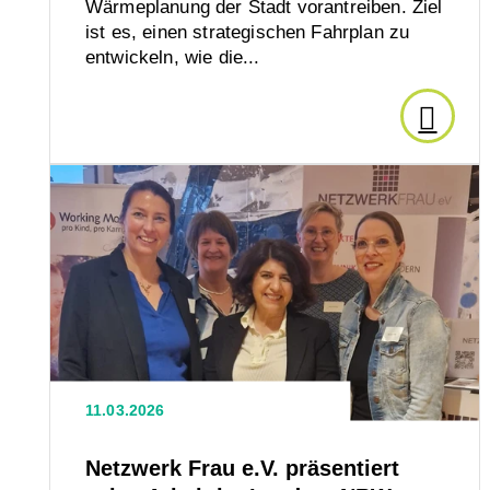
Wärmeplanung der Stadt vorantreiben. Ziel
ist es, einen strategischen Fahrplan zu
SHK-
entwickeln, wie die...
Handw
Den
Artikel
Den
Artikel
lesen:
lesen:
Netzwerk
Lünen
Frau
e.V.
startet
präsentiert
seine
kommu
Arbeit
11.03.2026
im
Wärme
Landtag
Netzwerk Frau e.V. präsentiert
NRW