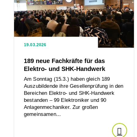
189
neue
Fachkräfte
für
das
Elektro-
19.03.2026
und
SHK-
189 neue Fachkräfte für das
Handwerk
Elektro- und SHK-Handwerk
Am Sonntag (15.3.) haben gleich 189
Auszubildende ihre Gesellenprüfung in den
Bereichen Elektro- und SHK-Handwerk
bestanden – 99 Elektroniker und 90
Anlagenmechaniker. Zur großen
gemeinsamen...
Den