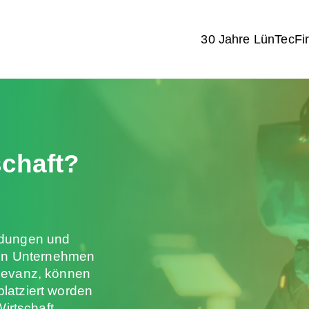
30 Jahre LünTec
Fi
schaft?
ldungen und
 den Unternehmen
levanz, können
latziert worden
Wirtschaft