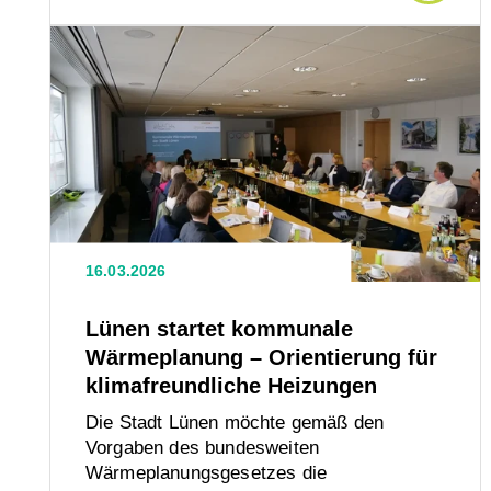
Artikel
Den
Artikel
lesen:
lesen:
Lünen
189
startet
kommunale
neue
Wärmeplanung
–
Fachkr
Orientierung
16.03.2026
für
für
klimafreundliche
Lünen startet kommunale
Heizungen
Wärmeplanung – Orientierung für
das
klimafreundliche Heizungen
Elektr
Die Stadt Lünen möchte gemäß den
Vorgaben des bundesweiten
und
Wärmeplanungsgesetzes die