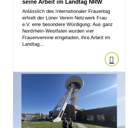
seine Arbeit im Landtag NRW
–
Anlässlich des Internationaler Frauentag
Orient
erhielt der Lüner Verein Netzwerk Frau
e.V. eine besondere Würdigung: Aus ganz
Nordrhein-Westfalen wurden vier
für
Frauenvereine eingeladen, ihre Arbeit im
Landtag...
klimaf
Den
Heizu
Artikel
Den
Artikel
lesen:
lesen:
Austausch
Netzw
zwischen
LünTec
Frau
und
Technopark