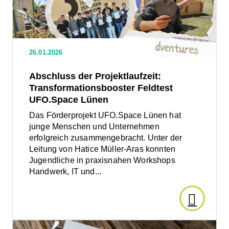
Transformationsbooster
wächst
Feldtest
UFO.Space
Lünen
Technolo
26.01.2026
Roadrun
Abschluss der Projektlaufzeit:
Transformationsbooster Feldtest
der
UFO.Space Lünen
Das Förderprojekt UFO.Space Lünen hat
GSG
junge Menschen und Unternehmen
erfolgreich zusammengebracht. Unter der
Lünen
Leitung von Hatice Müller-Aras konnten
Jugendliche in praxisnahen Workshops
siegen
Handwerk, IT und...
bei
Den
Welt-
Artikel
Den