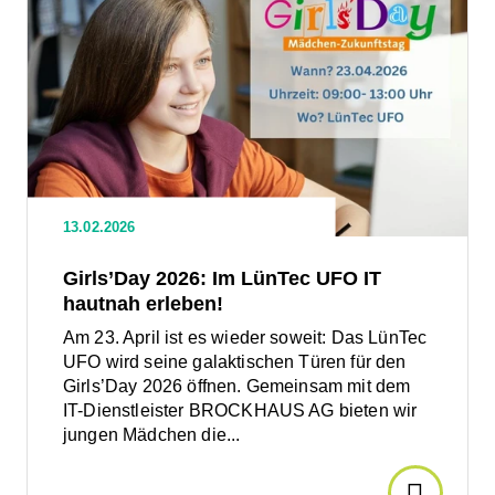
Artikel
lesen:
lesen:
Girls’Day
2026:
Bildung
Im
LünTec
2.0
UFO
IT
hautnah
–
13.02.2026
erleben!
Förderu
Girls’Day 2026: Im LünTec UFO IT
hautnah erleben!
für
Am 23. April ist es wieder soweit: Das LünTec
UFO wird seine galaktischen Türen für den
Ihre
Girls’Day 2026 öffnen. Gemeinsam mit dem
IT-Dienstleister BROCKHAUS AG bieten wir
Weiterbi
jungen Mädchen die...
Den