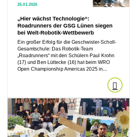
26.01.2026
siegen
bei
Kultur
„Hier wächst Technologie“:
Welt-
Robotik-
Roadrunners der GSG Lünen siegen
–
Wettbewerb
bei Welt-Robotik-Wettbewerb
Ein großer Erfolg für die Geschwister-Scholl-
Ruhrgeb
Gesamtschule: Das Robotik-Team
„Roadrunners“ mit den Schülern Paul Krohn
ist
(17) und Ben Lüttecke (16) hat beim WRO
Open Championship Americas 2025 in...
lebenswe
Den
Metropol
Artikel
Den
Artikel
lesen:
lesen:
Abschluss
der
„Hier
Projektlaufzeit: