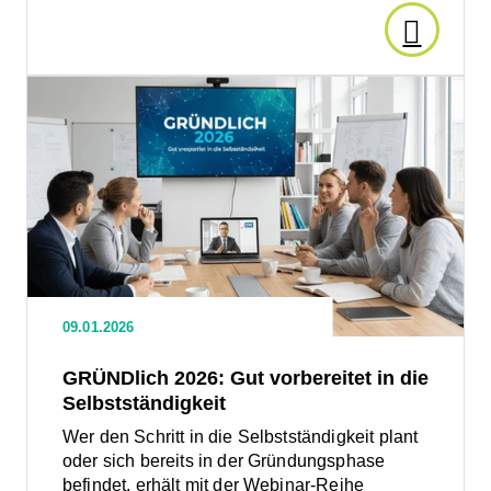
Den
Artikel
Den
Artikel
lesen:
lesen:
GRÜNDlich
2026:
Landesr
Gut
vorbereitet
NRW
in
die
Selbstständigkeit
sucht
09.01.2026
Foto: KI-generiert
Unterne
GRÜNDlich 2026: Gut vorbereitet in die
Selbstständigkeit
zur
Wer den Schritt in die Selbstständigkeit plant
oder sich bereits in der Gründungsphase
Circular
befindet, erhält mit der Webinar-Reihe