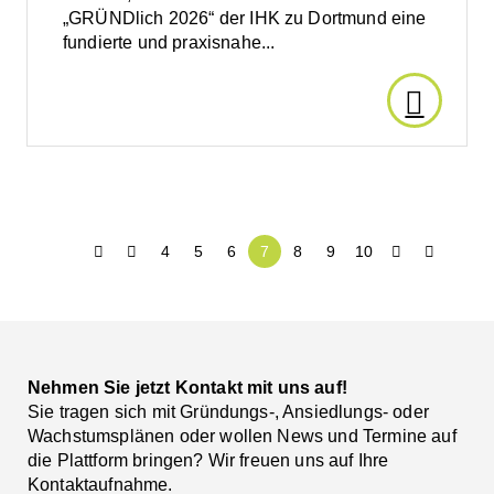
„GRÜNDlich 2026“ der IHK zu Dortmund eine
Econom
fundierte und praxisnahe...
Den
Artikel
lesen:
4
5
6
7
8
9
10
GRÜNDl
2026:
Gut
Nehmen Sie jetzt Kontakt mit uns auf!
Sie tragen sich mit Gründungs-, Ansiedlungs- oder
vorbereit
Wachstumsplänen oder wollen News und Termine auf
die Plattform bringen? Wir freuen uns auf Ihre
Kontaktaufnahme.
in