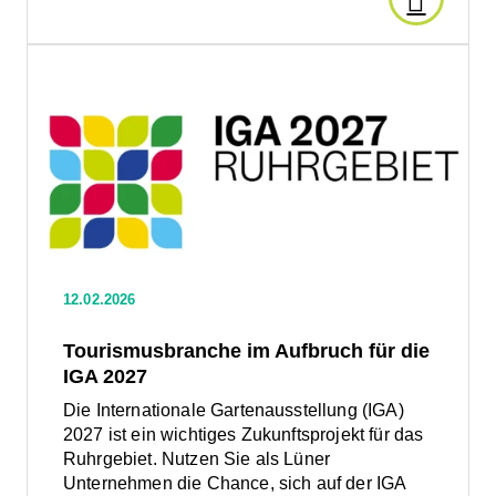
Artikel
Den
Artikel
lesen:
lesen:
Tourismusbranche
im
Girls’Da
Aufbruch
für
2026:
die
IGA
2027
Im
12.02.2026
LünTec
Tourismusbranche im Aufbruch für die
IGA 2027
UFO
Die Internationale Gartenausstellung (IGA)
2027 ist ein wichtiges Zukunftsprojekt für das
IT
Ruhrgebiet. Nutzen Sie als Lüner
Unternehmen die Chance, sich auf der IGA