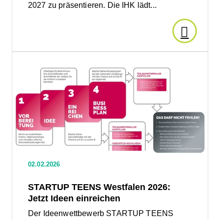
hautnah
2027 zu präsentieren. Die IHK lädt...
erleben!
Den
Artikel
Den
Artikel
lesen:
lesen:
STARTUP
TEENS
Tourism
Westfalen
2026:
im
Jetzt
Ideen
einreichen
Aufbruc
02.02.2026
für
STARTUP TEENS Westfalen 2026:
Jetzt Ideen einreichen
die
Der Ideenwettbewerb STARTUP TEENS