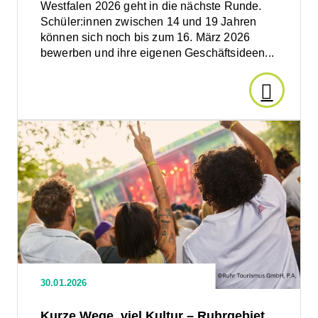
Westfalen 2026 geht in die nächste Runde.
IGA
Schüler:innen zwischen 14 und 19 Jahren
können sich noch bis zum 16. März 2026
2027
bewerben und ihre eigenen Geschäftsideen...
Den
Artikel
Den
Artikel
lesen:
lesen:
Kurze
Wege,
START
viel
Kultur
TEENS
–
Ruhrgebiet
ist
Westfale
30.01.2026
lebenswerteste
Metropolregion
2026:
Kurze Wege, viel Kultur – Ruhrgebiet