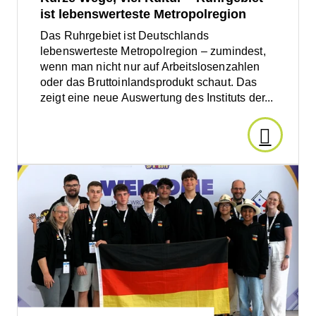
ist lebenswerteste Metropolregion
Jetzt
Das Ruhrgebiet ist Deutschlands
lebenswerteste Metropolregion – zumindest,
Ideen
wenn man nicht nur auf Arbeitslosenzahlen
oder das Bruttoinlandsprodukt schaut. Das
einreich
zeigt eine neue Auswertung des Instituts der...
Den
Artikel
Den
Artikel
lesen:
lesen:
„Hier
wächst
Kurze
Technologie“:
Roadrunners
Wege,
der
GSG
Lünen
viel