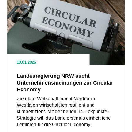
Artikel
Robotik-
lesen:
lesen:
Landesregierung
NRW
Wettbew
Abschlu
sucht
Unternehmensmeinungen
der
zur
Circular
Economy
Projektla
19.01.2026
Transfor
Landesregierung NRW sucht
Unternehmensmeinungen zur Circular
Feldtest
Economy
Zirkuläre Wirtschaft macht Nordrhein-
UFO.Sp
Westfalen wirtschaftlich resilient und
klimaeffizient. Mit der neuen 14-Eckpunkte-
Lünen
Strategie will das Land erstmals einheitliche
Leitlinien für die Circular Economy...